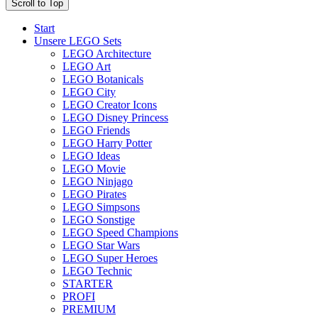
Scroll to Top
Start
Unsere LEGO Sets
LEGO Architecture
LEGO Art
LEGO Botanicals
LEGO City
LEGO Creator Icons
LEGO Disney Princess
LEGO Friends
LEGO Harry Potter
LEGO Ideas
LEGO Movie
LEGO Ninjago
LEGO Pirates
LEGO Simpsons
LEGO Sonstige
LEGO Speed Champions
LEGO Star Wars
LEGO Super Heroes
LEGO Technic
STARTER
PROFI
PREMIUM