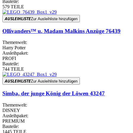
Bauteile:
579 TEILE
AUSLEIHLISTE
Zur Ausleihliste hinzufügen
Ollivanders™ u. Madam Malkins Anzüge 76439
Themenwelt:
Harry Potter
Ausleihpaket:
PROFI
Bauteile:
744 TEILE
AUSLEIHLISTE
Zur Ausleihliste hinzufügen
Simba, der junge König der Löwen 43247
Themenwelt:
DISNEY
Ausleihpaket:
PREMIUM
Bauteile:
1445 TEILE