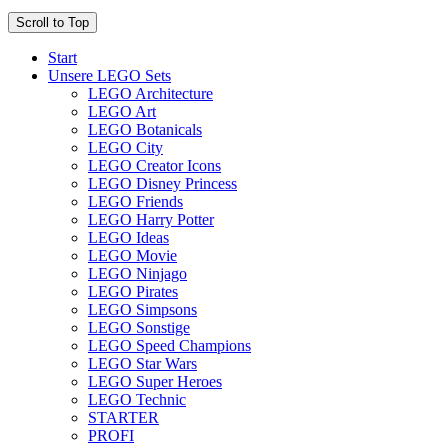
Scroll to Top
Start
Unsere LEGO Sets
LEGO Architecture
LEGO Art
LEGO Botanicals
LEGO City
LEGO Creator Icons
LEGO Disney Princess
LEGO Friends
LEGO Harry Potter
LEGO Ideas
LEGO Movie
LEGO Ninjago
LEGO Pirates
LEGO Simpsons
LEGO Sonstige
LEGO Speed Champions
LEGO Star Wars
LEGO Super Heroes
LEGO Technic
STARTER
PROFI