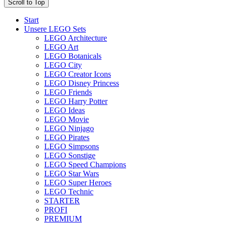
Scroll to Top
Start
Unsere LEGO Sets
LEGO Architecture
LEGO Art
LEGO Botanicals
LEGO City
LEGO Creator Icons
LEGO Disney Princess
LEGO Friends
LEGO Harry Potter
LEGO Ideas
LEGO Movie
LEGO Ninjago
LEGO Pirates
LEGO Simpsons
LEGO Sonstige
LEGO Speed Champions
LEGO Star Wars
LEGO Super Heroes
LEGO Technic
STARTER
PROFI
PREMIUM