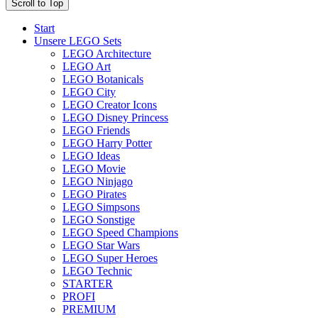
Scroll to Top
Start
Unsere LEGO Sets
LEGO Architecture
LEGO Art
LEGO Botanicals
LEGO City
LEGO Creator Icons
LEGO Disney Princess
LEGO Friends
LEGO Harry Potter
LEGO Ideas
LEGO Movie
LEGO Ninjago
LEGO Pirates
LEGO Simpsons
LEGO Sonstige
LEGO Speed Champions
LEGO Star Wars
LEGO Super Heroes
LEGO Technic
STARTER
PROFI
PREMIUM