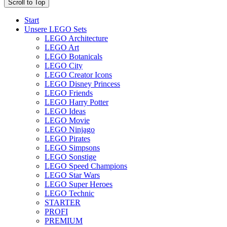
Scroll to Top
Start
Unsere LEGO Sets
LEGO Architecture
LEGO Art
LEGO Botanicals
LEGO City
LEGO Creator Icons
LEGO Disney Princess
LEGO Friends
LEGO Harry Potter
LEGO Ideas
LEGO Movie
LEGO Ninjago
LEGO Pirates
LEGO Simpsons
LEGO Sonstige
LEGO Speed Champions
LEGO Star Wars
LEGO Super Heroes
LEGO Technic
STARTER
PROFI
PREMIUM