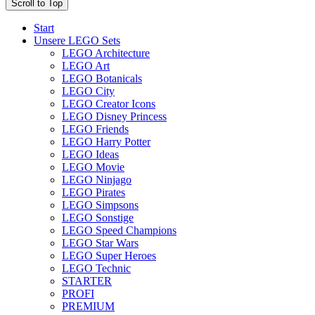
Scroll to Top
Start
Unsere LEGO Sets
LEGO Architecture
LEGO Art
LEGO Botanicals
LEGO City
LEGO Creator Icons
LEGO Disney Princess
LEGO Friends
LEGO Harry Potter
LEGO Ideas
LEGO Movie
LEGO Ninjago
LEGO Pirates
LEGO Simpsons
LEGO Sonstige
LEGO Speed Champions
LEGO Star Wars
LEGO Super Heroes
LEGO Technic
STARTER
PROFI
PREMIUM