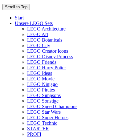
Scroll to Top
Start
Unsere LEGO Sets
LEGO Architecture
LEGO Art
LEGO Botanicals
LEGO City
LEGO Creator Icons
LEGO Disney Princess
LEGO Friends
LEGO Harry Potter
LEGO Ideas
LEGO Movie
LEGO Ninjago
LEGO Pirates
LEGO Simpsons
LEGO Sonstige
LEGO Speed Champions
LEGO Star Wars
LEGO Super Heroes
LEGO Technic
STARTER
PROFI