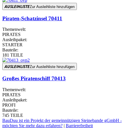
AUSLEIHLISTE
Zur Ausleihliste hinzufügen
Piraten-Schatzinsel 70411
Themenwelt:
PIRATES
Ausleihpaket:
STARTER
Bauteile:
181 TEILE
AUSLEIHLISTE
Zur Ausleihliste hinzufügen
Großes Piratenschiff 70413
Themenwelt:
PIRATES
Ausleihpaket:
PROFI
Bauteile:
745 TEILE
BauDuu ist ein Projekt der gemeinnützigen Steinebande gGmbH -
möchten Sie mehr dazu erfahren?
|
Barrierefreiheit