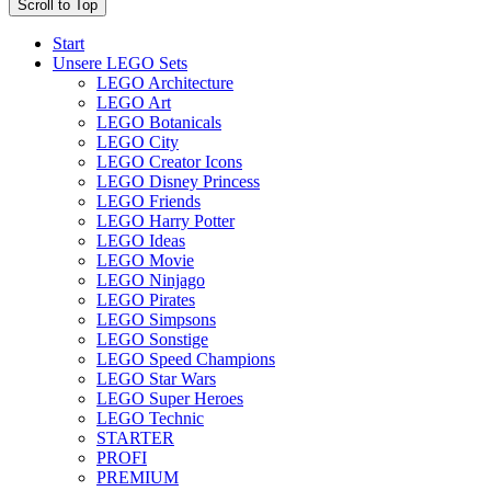
Scroll to Top
Start
Unsere LEGO Sets
LEGO Architecture
LEGO Art
LEGO Botanicals
LEGO City
LEGO Creator Icons
LEGO Disney Princess
LEGO Friends
LEGO Harry Potter
LEGO Ideas
LEGO Movie
LEGO Ninjago
LEGO Pirates
LEGO Simpsons
LEGO Sonstige
LEGO Speed Champions
LEGO Star Wars
LEGO Super Heroes
LEGO Technic
STARTER
PROFI
PREMIUM