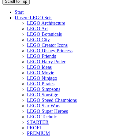
Scroll to Top
Start
Unsere LEGO Sets
LEGO Architecture
LEGO Art
LEGO Botanicals
LEGO City
LEGO Creator Icons
LEGO Disney Princess
LEGO Friends
LEGO Harry Potter
LEGO Ideas
LEGO Movie
LEGO Ninjago
LEGO Pirates
LEGO Simpsons
LEGO Sonstige
LEGO Speed Champions
LEGO Star Wars
LEGO Super Heroes
LEGO Technic
STARTER
PROFI
PREMIUM