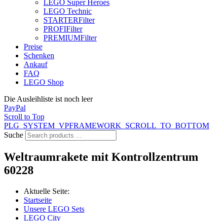
LEGO Super Heroes
LEGO Technic
STARTER
Filter
PROFI
Filter
PREMIUM
Filter
Preise
Schenken
Ankauf
FAQ
LEGO Shop
Die Ausleihliste ist noch leer
PayPal
Scroll to Top
PLG_SYSTEM_VPFRAMEWORK_SCROLL_TO_BOTTOM
Suche
Weltraumrakete mit Kontrollzentrum
60228
Aktuelle Seite:
Startseite
Unsere LEGO Sets
LEGO City