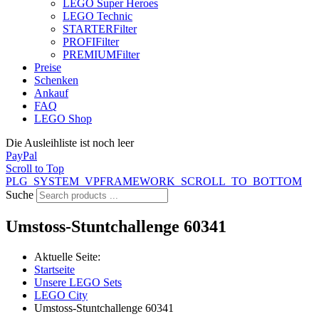
LEGO Super Heroes
LEGO Technic
STARTER
Filter
PROFI
Filter
PREMIUM
Filter
Preise
Schenken
Ankauf
FAQ
LEGO Shop
Die Ausleihliste ist noch leer
PayPal
Scroll to Top
PLG_SYSTEM_VPFRAMEWORK_SCROLL_TO_BOTTOM
Suche
Umstoss-Stuntchallenge 60341
Aktuelle Seite:
Startseite
Unsere LEGO Sets
LEGO City
Umstoss-Stuntchallenge 60341