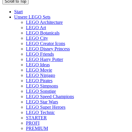
Scroll to Top
Start
Unsere LEGO Sets
LEGO Architecture
LEGO Art
LEGO Botanicals
LEGO City
LEGO Creator Icons
LEGO Disney Princess
LEGO Friends
LEGO Harry Potter
LEGO Ideas
LEGO Movie
LEGO Ninjago
LEGO Pirates
LEGO Simpsons
LEGO Sonstige
LEGO Speed Champions
LEGO Star Wars
LEGO Super Heroes
LEGO Technic
STARTER
PROFI
PREMIUM