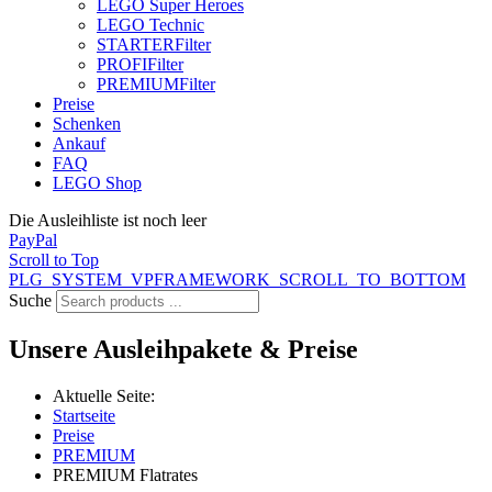
LEGO Super Heroes
LEGO Technic
STARTER
Filter
PROFI
Filter
PREMIUM
Filter
Preise
Schenken
Ankauf
FAQ
LEGO Shop
Die Ausleihliste ist noch leer
PayPal
Scroll to Top
PLG_SYSTEM_VPFRAMEWORK_SCROLL_TO_BOTTOM
Suche
Unsere Ausleihpakete & Preise
Aktuelle Seite:
Startseite
Preise
PREMIUM
PREMIUM Flatrates